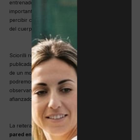
entrenador del World Padel Tour, «el punto más
importante de este tipo de defensa está en leer y
percibir cómo nos llegará la pelota, si cerca o lejos
del cuerpo.
Sciorilli recomienda, citando una entrevista
publicada en
Paddle Addict
, ejercitarse «con ayuda
de un monitor que nos eche bolas cruzadas
podremos ir practicando, simplemente
observando, sin moverse, hasta que tengamos
afianzado su lectura».
La reiteración de estos
ejercicios con la doble
pared en pádel
es clave para interiorizar