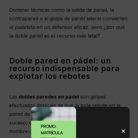
Dominar técnicas como la salida de pared, la
contrapared o el golpe de pared lateral convierten
al padelista en un defensor eficaz, pero ¿por qué
la doble pared es el recurso más letal?
Doble pared en pádel: un
recurso indispensable para
explotar los rebotes
Las
dobles paredes en pádel
son golpes
efectuados después de que la bola rebote en la
pared de fondo y en la lateral inmediata. Este
suceso, común y exclusivo del pádel, recibe el
PROMO:
nombre de «rebote en doble pared» y supone una
MATRÍCULA