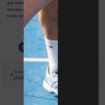
que la bola se aproxime hacia la pared lateral más
cercana al jugador, impactando en la pared de
fondo antes que en cualquiera de las laterales.
Comparte este artículo:
Facebook
WhatsApp
Anterior
Siguiente
¿Cuáles son las mejores palas de pádel para mujer?
7 reglas del saque en pádel que debes interiorizar