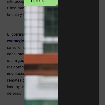
interacción directa con las paredes, el elemento
GRAUITA
físico más influyente en este deporte después de
la pala y la superficie de la pista.
El dominio de esta técnica es indispensable en las
estrategias defensivas en páde
l
, cuando el jugador
se ve ‘empujado’ hacia el fondo de la cancha y
debe interactuar con estos elementos divisorios,
enemigos y aliados a un mismo tiempo. Y es que
los contrincantes, para dificultar al máximo la
devolución, utilizan la bajada de pared y otros
remates capaces de convertir las tres paredes del
lado opuesto de la pista en un ‘arma’ contra el
defensor.