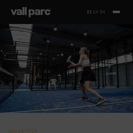
ES
CA
EN
julio 24, 2024