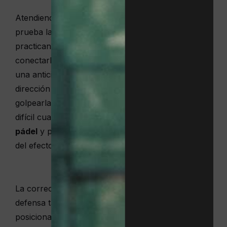
Atendiendo a su técnica, la doble pared pone a
prueba la habilidad y condición física del
practicante. La posición de la bola obliga a
conectarla en posiciones desafiantes. Requiere
una anticipación constante para predecir su
dirección y la ubicación más adecuado para
golpearla, objetivo fácil sobre papel, pero muy
difícil cuando interviene la
pared de fondo en
pádel
y plantea múltiples trayectorias en función
del efecto, la fuerza, etcétera.
La correcta ejecución de la doble pared, de esa
defensa tan efectiva en pádel, reside en el
posicionamiento. Según Miguel Sciorilli, reputado