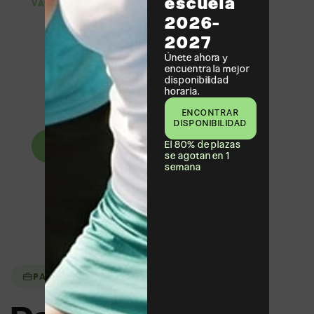
escuela
VACACIONES ESCOLARES
2026-
Campus de tenis y pádel
2027
en Barcelona
Únete ahora y
encuentra la mejor
Programas deportivos para niños y jóvenes durante
disponibilidad
vacaciones escolares, combinando aprendizaje,
horaria.
deporte y diversión en un entorno seguro al aire libre.
ENCONTRAR
DISPONIBILIDAD
El 80% de plazas
Ver campus
se agotan en 1
semana
PARA EMPRESAS