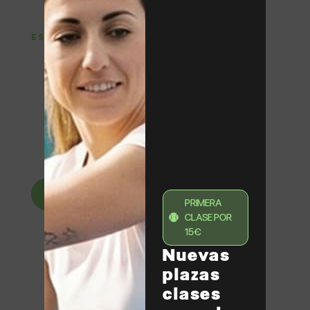
ESCUELA DEPORTIVA
Clases de tenis y pádel
en Barcelona
Entrenamientos para adultos y niños con grupos
reducidos, entrenadores especializados y programas
adaptados a todos los niveles, desde iniciación hasta
competición.
Ver clases
PRIMERA
CLASE POR
15€
Nuevas
plazas
clases