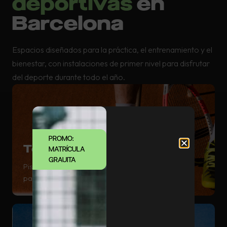
deportivas
en
Barcelona
Espacios diseñados para la práctica, el entrenamiento y el
bienestar, con instalaciones de primer nivel para disfrutar
del deporte durante todo el año.
PROMO:
Tenis
MATRÍCULA
GRAUITA
Pistas de tierra batida en un entorno natural ideal
para entrenamiento y competición.