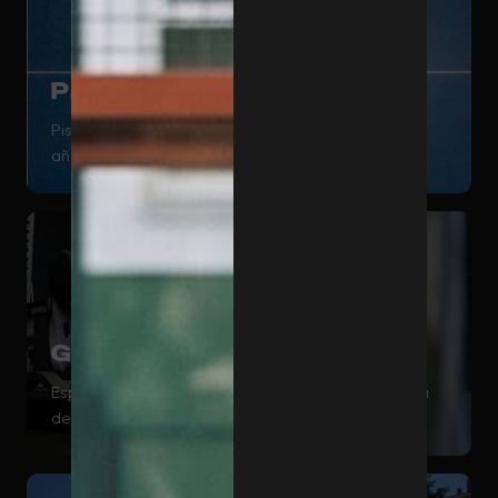
Pádel
Pistas indoor y outdoor para jugar durante todo el
año con máxima disponibilidad.
Gimnasio
Espacio de entrenamiento equipado con tecnología
de última generación.