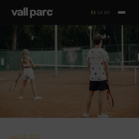
ES
CA
EN
junio 23, 2026