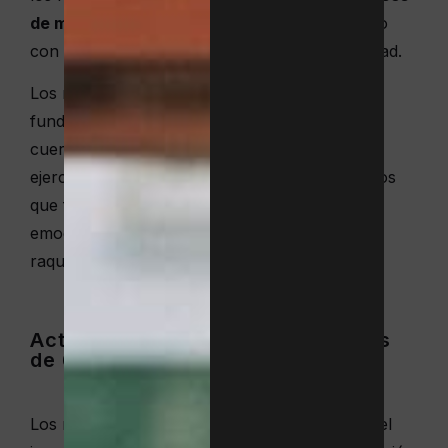
de minipádel y minitenis
. Este primer contacto
con la raqueta es divertido y adaptado a su edad.
Los niños se familiarizan con los golpes
fundamentales, aprenden cómo se mueve su
cuerpo y desarrollan fuerza y equilibrio. Los
ejercicios siempre están combinados con juegos
que fomenten su psicomotricidad. Descubre la
emoción de ver a tu pequeño con su primera
raqueta.
Actividades deportivas para niños
de 6 a 12 años
Los niños de 6 a 12 años dominan las reglas del