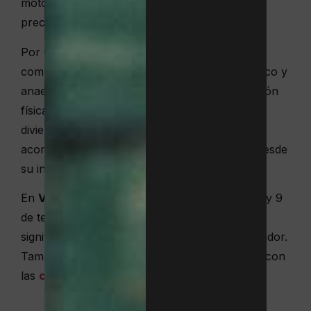
motoras: la concentración, los movimientos
precisos, los reflejos rápidos…
Por ejemplo, las
clases de pádel para niños
combinan técnica y estrategia, ejercicio aeróbico y
anaeróbico, ayudándoles a mejorar su condición
física en general, mientras hacen amigos y se
divierten. Tanto en pádel como en tenis
acompañamos el progreso de cada alumno: desde
su iniciación hasta la competición.
En
Vall Parc
contamos con 19 pistas de pádel y 9
de tenis. Para un niño de edad escolar esto
significa aprender en un entorno vivo y motivador.
También puedes coordinar tus clases de tenis con
las
clases de tenis para niños
.