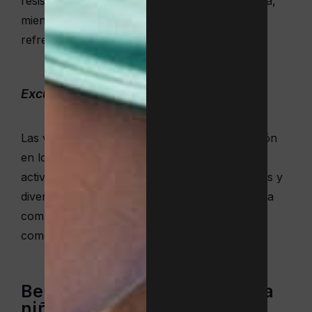
resistencia, la coordinación y la condición física,
mientras disfrutan de una actividad divertida y
refrescante.
Excursiones a parques acuáticos
Las visitas a parques acuáticos y la participación
en los campus de verano resultan una de las
actividades con niños en Barcelona más activas y
divertidas. El adolescente se siente parte de una
comunidad, comparte retos y vive el deporte
como una experiencia social enriquecedora.
Beneficios del deporte para
niños en Barcelona