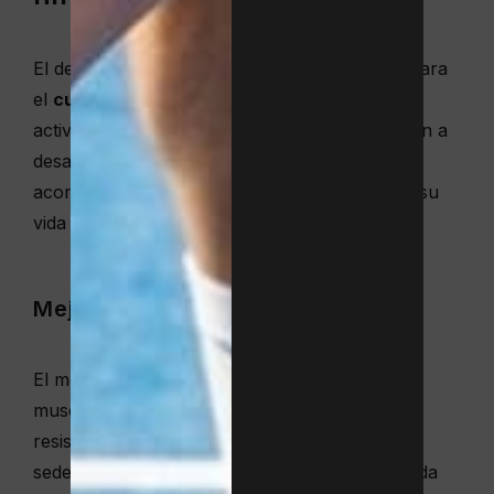
El deporte infantil ofrece grandes beneficios para
el
cuerpo, la mente y la vida social
. Estas
actividades para niños en Barcelona les ayudan a
desarrollar recursos y habilidades que les
acompañarán en el hogar, en la escuela y en su
vida futura.
Mejora física
El movimiento regular favorece el desarrollo
muscular, la postura, la coordinación, la
resistencia. También ayuda a combatir el
sedentarismo asociado a las pantallas y a la vida