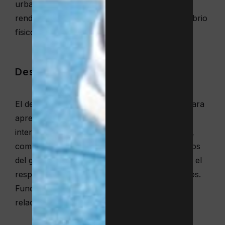
urbana. Un niño activo suele descansar mejor,
rendir con más energía y mostrar mayor equilibrio
físico.
Desarrollo social
El deporte es uno de los mejores escenarios para
aprender a convivir. Permite a los niños
interiorizar los
valores del deporte en equipo
,
compartir turnos y objetivos, celebrar los logros
del grupo, animar a los amigos… Esto fomenta el
respeto por los compañeros y por ellos mismos.
Fundamental para el desarrollo personal y las
relaciones sociales.