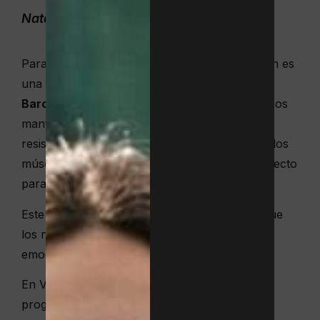
Natación en edades escolares
Para obtener beneficios completos, la natación es
una de las mejores actividades
para niños en
Barcelona
. Este ejercicio permite a los pequeños
mantenerse sanos y en forma: mejoran su
resistencia, flexibilidad, respiración, fuerza en los
músculos, postura y coordinación global. Perfecto
para edades en pleno crecimiento físico.
Este entorno acuático también contribuye a que
los niños se sientan mejor tanto mental como
emocionalmente.
En Vall Parc integramos la piscina en todos los
programas de verano (de pádel, de tenis o