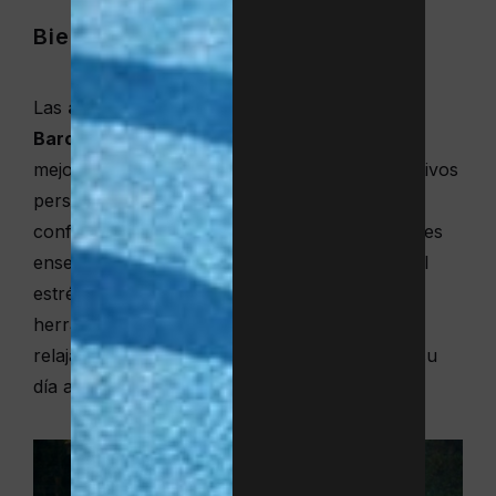
Bienestar emocional
Las
actividades deportivas para niños en
Barcelona
les ayudan a dominar habilidades,
mejorar sus técnicas en juego y alcanzar objetivos
personales, lo que contribuye a sentir más
confianza y autoestima. Asimismo, el deporte les
enseña a gestionar la frustración y canalizar el
estrés, convirtiéndose en una excelente
herramienta para mejorar el estado de ánimo,
relajarse tras las clases y ganar seguridad en su
día a día.