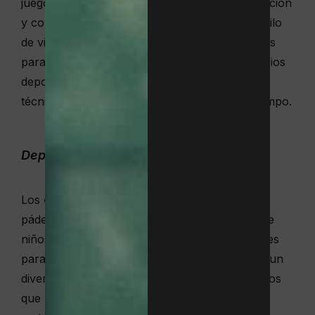
juego. El deporte potencia su fuerza, coordinación
y confianza, lo que asienta las bases de un estilo
de vida saludable. Por ello, nuestras actividades
para niños en Barcelona cuentan con escenarios
deportivos perfectos para que entrenen con
técnica e intensidad y se diviertan al mismo tiempo.
Deportes de raqueta en edad escolar
Los
deportes de raqueta
, como el tenis y el
pádel, son las herramientas perfectas para que
niños de entre 6 y 12 años aprendan habilidades
para competir y trabajar en equipo, dentro de un
divertido entorno social. Son deportes dinámicos
que potencian sus capacidades cognitivas y