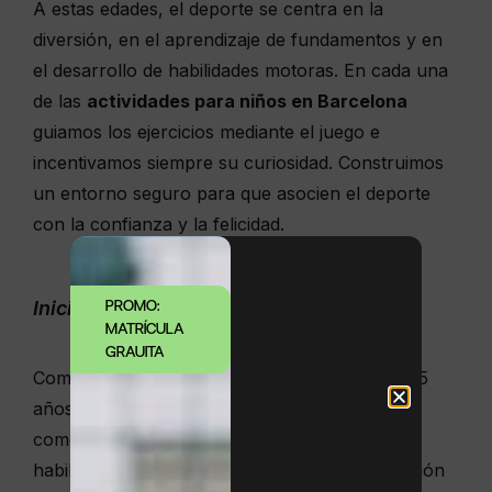
A estas edades, el deporte se centra en la
diversión, en el aprendizaje de fundamentos y en
el desarrollo de habilidades motoras. En cada una
de las
actividades para niños en Barcelona
guiamos los ejercicios mediante el juego e
incentivamos siempre su curiosidad. Construimos
un entorno seguro para que asocien el deporte
con la confianza y la felicidad.
PROMO:
Iniciación al agua y juegos en piscina
MATRÍCULA
GRAUITA
Comenzar las clases de natación antes de los 5
años siembra en los niños la tranquilidad y
comodidad de estar en el agua. Aprenden
habilidades como flotar y controlar la respiración