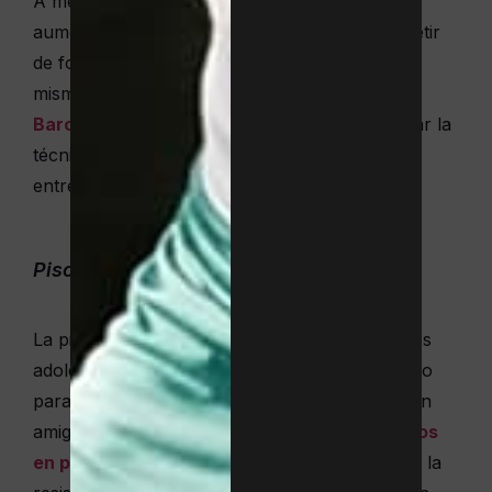
A medida que crecen, los jóvenes también
aumentan el interés por progresar, por competir
de forma sana, incluso por medirse consigo
mismos. Las
clases de tenis y pádel en
Barcelona
permiten a los adolescentes trabajar la
técnica y la táctica a cualquier nivel, con
entrenadores certificados por la federación.
Piscina y actividades acuáticas
La piscina ofrece mucho más que natación. Los
adolescentes encuentran en el agua un espacio
para entrenar, relajarse y compartir tiempo con
amigos. Existen numerosos
deportes acuáticos
en piscina
que permiten a los jóvenes trabajar la