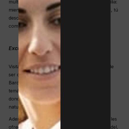
multiesport). También pueden disfrutar en familia:
mientras los chicos juegan en la piscina infantil, tú
desconectas en la grande. ¡Conócenos sin
compromiso!
Excursiones a parques de aventura
Visitar los parques de aventura en familia puede
ser de las mejores actividades con niños en
Barcelona. Esta ciudad cuenta con parques
temáticos, bosques encantados y granjas en
donde los pequeños pueden disfrutar de la
naturaleza y jugar libremente.
Además, el
campus para niños en Barcelona
les
ofrece una experiencia completa con tenis, pádel,