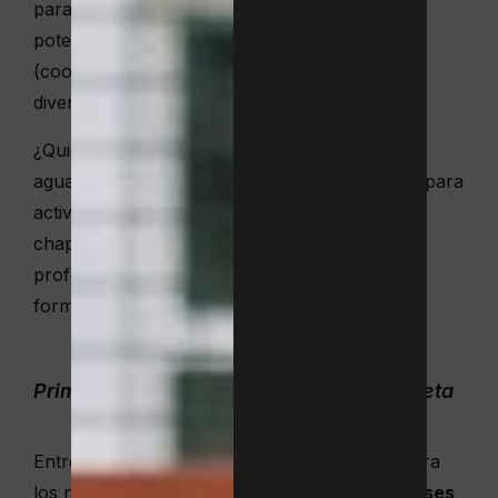
para prevenir accidentes. Además, la natación
potencia el desarrollo de habilidades motoras
(coordinación, fuerza, equilibrio…) de forma
divertida.
¿Quieres ver cómo disfruta tu pequeño en el
agua?
Conoce nuestro programa de verano
para
actividades con niños en Barcelona. En cada
chapuzón estarán protegidos y guiados por
profesionales titulados, con experiencia en
formación infantil.
Primeros pasos en los deportes de raqueta
Entre las mejores actividades en Barcelona para
los niños, de 3 a 5 años, también están las
clases