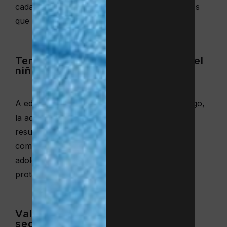
cada pequeño. Ayúdales a seleccionar deportes
que potencien sus talentos e intereses únicos.
Ten en cuenta la edad y el nivel del
niño
A edades tempranas, conviene priorizar el juego,
la adaptación y la confianza. En edad escolar,
resultan muy valiosas las actividades que
combinan técnica, grupo y diversión. En la
adolescencia, el reto y la pertenencia ganan
protagonismo.
Valora las instalaciones y la
seguridad