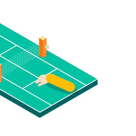
NCONTRAR DISPONIBILIDAD
0% de plazas se agotan en 1 semana