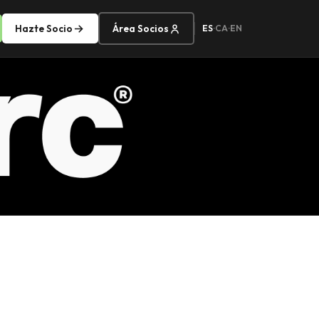
Hazte Socio
Área Socios
ES
·
CA
·
EN