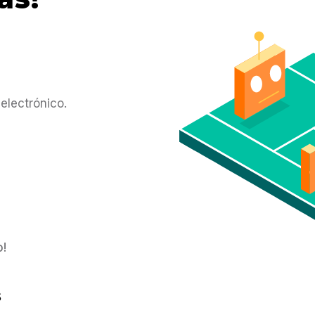
E
El 8
electrónico.
o!
s