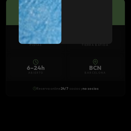
PISTAS DE TENIS
Tierra batida de primer nivel
9
Outdoor
PISTAS
TIERRA BATIDA
6–24h
BCN
ABIERTO
BARCELONA
Reserva online
24/7
· socios y
no socios