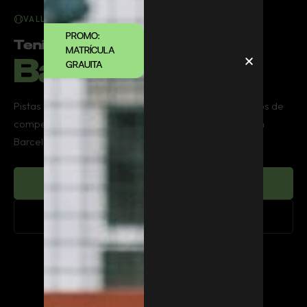
VALL PARC · CLUB DE TENIS
PROMO:
Tenis en
MATRÍCULA
Barcelona
GRAUITA
Pistas de tierra batida de primer nivel, torneos, equipos de
competición, clínics y clases para socios y no socios en
Barcelona.
Reservar pista
Hacerme socio