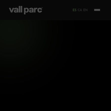
ES
CA
EN