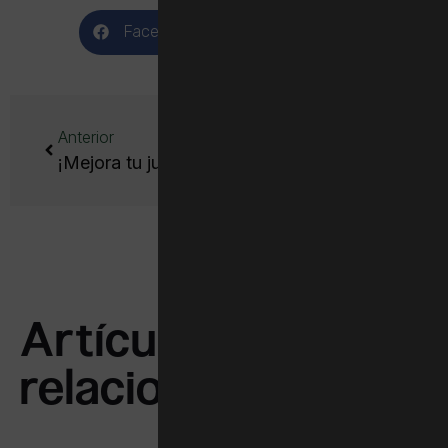
Facebook
WhatsApp
Anterior
Siguiente
¡Mejora tu juego! 4 beneficios de las clases en tenis en Barcelona
El arte de la dejada en tenis: 5 claves para ejecutarla correctamente
Artículos
relacionados