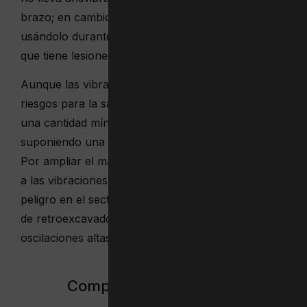
brazo; en cambio, Nadal usa antivibrador y lleva
usándolo durante bastante tiempo y, por contra, sí
que tiene lesiones»
Aunque las vibraciones en sí pueden entrañar
riesgos para la salud, la actividad tenística genera
una cantidad mínima de forma explosiva, no
suponiendo una amenaza para la salud humana.
Por ampliar el marco de referencia, la exposición
a las vibraciones mecánicas sí constituye un
peligro en el sector minero, donde los operarios
de retroexcavadoras y dúmpers están sometidos a
oscilaciones altas y prolongadas en el tiempo.
Comparte este artículo: