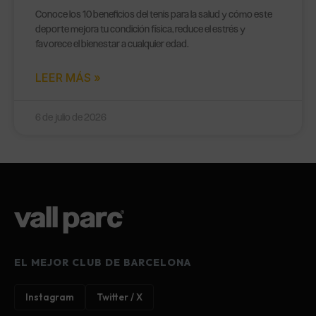
Conoce los 10 beneficios del tenis para la salud y cómo este
deporte mejora tu condición física, reduce el estrés y
favorece el bienestar a cualquier edad.
LEER MÁS »
6 de julio de 2026
EL MEJOR CLUB DE BARCELONA
Instagram
Twitter / X