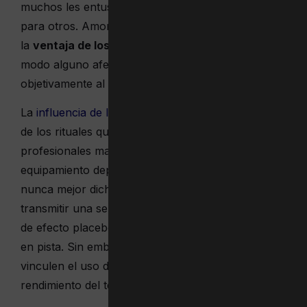
muchos les entusiasma este efecto, tan incómodo
para otros. Amortiguar la vibración y el sonido es
la
ventaja de los antivibradores de tenis
, que en
modo alguno afectan al rendimiento deportivo,
objetivamente al menos.
La
influencia de la psicología en tenis
va más allá
de los rituales que Rafael Nadal y otros tenistas
profesionales mantienen a ultranza. El
equipamiento deportivo también entra en juego,
nunca mejor dicho. Los antivibradores pueden
transmitir una sensación de confianza, una suerte
de efecto placebo que afecte a su competitividad
en pista. Sin embargo, no existen estudios que
vinculen el uso de antivibradores con un mayor
rendimiento del tenista