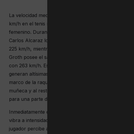
La velocidad media del segundo servicio es de 150
km/h en el tenis masculino y de 133 en el
femenino. Durante el Mutua Madrid Open de 2023,
Carlos Alcaraz logró impulsar la pelota a más de
225 km/h, mientras que el australiano Samuel
Groth posee el saque más rápido de la historia,
con 263 km/h. Estos golpes estratosféricos
generan altísimas vibraciones en el cordaje y el
marco de la raqueta que se comunican a la
muñeca y al resto del brazo, fenómeno molesto
para una parte de los jugadores.
Inmediatamente después del golpeo, la raqueta
vibra a intensidades de 100 a 200 hercios, que el
jugador percibe a través del oído y el tacto. A