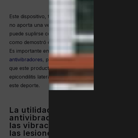
Este dispositivo, también denominado
vibra killers
,
no aporta una ventaja competitiva y su función
puede suplirse con una simple goma elástica,
como demostró el estadounidense Andre Agassi.
Es importante entender
para qué sirven los
antivibradores
,
pues una falsa creencia sugiere
que este producto disminuye la incidencia de la
epicondilitis lateral y otras lesiones comunes en
este deporte.
La utilidad real del
antivibrador de tenis: adiós a
las vibraciones y ¿también a
las lesiones?