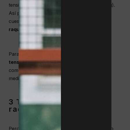
tensión más baja del circuito profesional, 16 kg).
Así pues, no existe una única respuesta a la
cuestión de
cuál es la tensión ideal para una
raqueta de tenis
.
Para realizar estas mediciones y
saber qué
tensión tiene una raqueta
, en el mercado se
comercializan tensiómetros mecánicos y
medidores electrónicos de alta precisión.
3 Tipos de cordaje para
raquetas de tenis
Pero ¿Cuál es el
mejor cordaje para tenis
? No