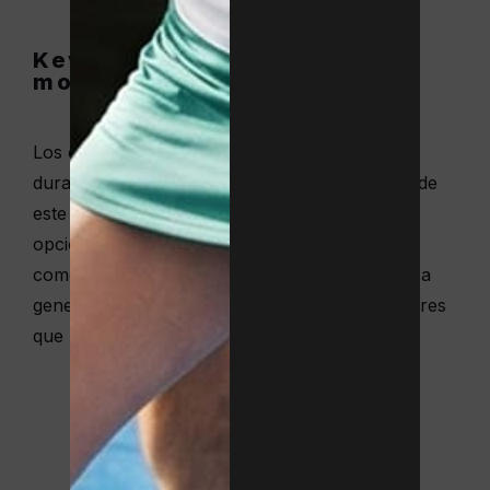
Kevlar, una apuesta por la
modernidad y la innovación
Los cordajes de kevlar sorprenden por su alta
durabilidad y resistencia. Aunque las raquetas de
este material carecen de la potencia de otras
opciones, proporcionan niveles óptimos de
comodidad, aunque las vibraciones que tiende a
generar pueden resultar molestas a los jugadores
que hayan probado el cordaje de tripa natural.
Comparte este artículo:
Facebook
WhatsApp