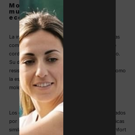
Monofilamento y
multifilamento: los más
económicos y eficaces
La investigación y desarrollo de resinas plásticas
como el poliéster ha posibilitado la creación de
cordajes avanzados, como el de monofilamento.
Su diseño formato por un solo hilo de gran
resistencia le otorga cualidades interesantes, como
la estabilidad de las cuerdas, lo que reduce el
molesto desalineamiento de las mismas.
Los cordajes de tipo multifilamento están formados
por hilos trenzados de poliéster, de características
similares a los cordajes de tripa natural. Su confort