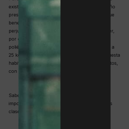
existe una respuesta definitiva, pues cada diseño
presenta una serie de características únicas que
beneficiarán el estilo de unos tenistas o
perjudicarán el de otros. El suizo Roger Federer,
por ejemplo, emplea un cordaje híbrido de
poliéster y tripa natural, con tensiones de 25,5 a
25 kg, mientras que el balear Rafael Nadal apuesta
habitualmente por un cordaje de monofilamentos,
con una tensión de 25 kg.
Saber
elegir la mejor raqueta de tenis
es tan
importante como familiarizarse con las distintas
clases de cordaje y sus posibilidades: