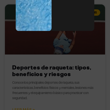
TENIS
Deportes de raqueta: tipos,
beneficios y riesgos
Conoce los principales deportes de raqueta, sus
características, beneficios físicos y mentales, lesiones más
frecuentes y el equipamiento básico para practicar con
seguridad.
LEER MÁS »