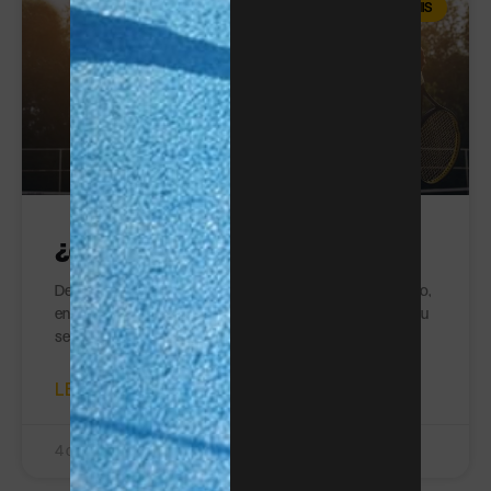
TENIS
¿Qué es un ace en tenis?
Descubre qué es un ace en tenis, cuándo se considera válido,
en qué se diferencia de un saque ganador y cómo mejorar tu
servicio para conseguir más puntos directos.
LEER MÁS »
4 de agosto de 2026