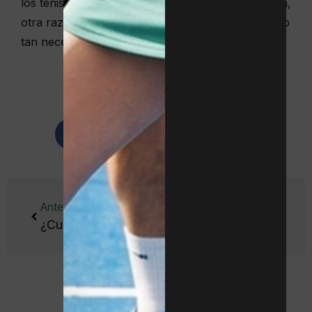
los tenistas es secarse la frente con la muñequera,
otra razón de peso para utilizar este complemento
tan necesario.
Comparte este artículo:
Facebook
WhatsApp
Anterior
Siguiente
¿Cuál es la ropa adecuada para jugar al tenis?
¿Qué es el codo de tenista y cómo puede prevenirse?