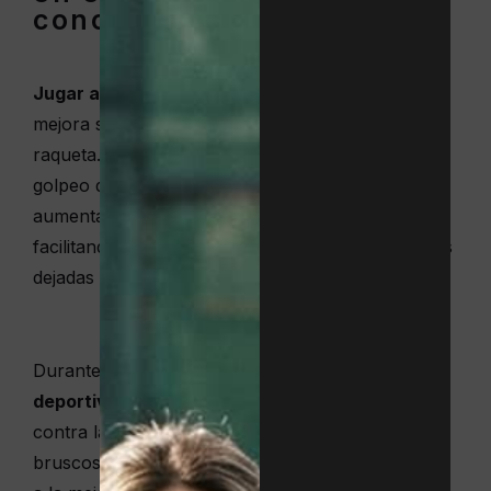
conocer
Jugar al tenis con muñequeras
conlleva una
mejora sensible del agarre y la sujeción de la
raqueta. Este grid optimizado permite que el
golpeo de la pelota sea más preciso y seguro y
aumenta también la movilidad de la muñeca,
facilitando así las acciones más técnicas, como las
dejadas o los golpes con efecto.
Durante la recepción de la bola, las
muñequeras
deportivas
contribuyen amortiguar el impacto
contra la raqueta, previniendo movimientos
bruscos que puedan derivar en una lesión gracias