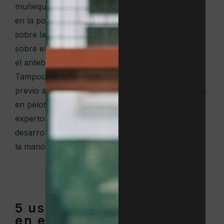
muñequeras, se aconseja ajustar estos accesorios
en la posición correcta, cuidando de ponerlas
sobre la articulación. De este modo, trabajarán
sobre ella en lugar de hacerlo sobre áreas como
el antebrazo, salvo que ese sea tu propósito.
Tampoco es aconsejable realizar el calentamiento
previo al partido con las muñequeras, ni utilizarlas
en peloteos de baja intensidad, ya que algunos
expertos consideran que podría limitar el
desarrollo de los extensores y otros músculos de
la mano.
5 usos de las muñequeras
en el tenis que debes