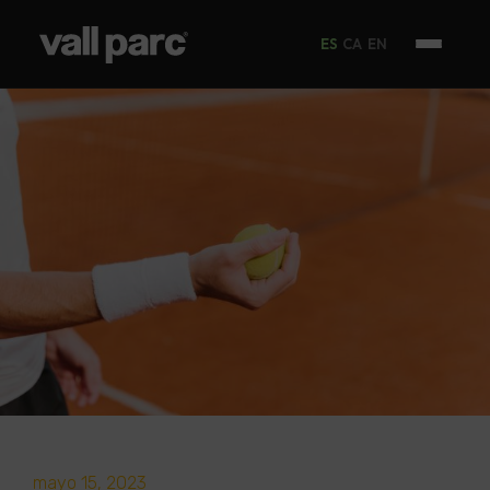
ES
CA
EN
mayo 15, 2023