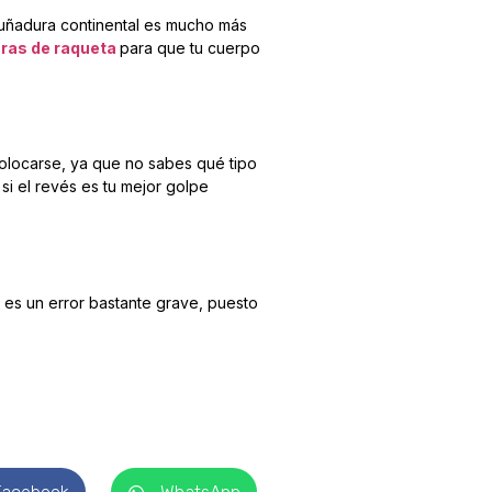
puñadura continental es mucho más
ras de raqueta
para que tu cuerpo
olocarse, ya que no sabes qué tipo
azas
 si el revés es tu mejor golpe
uela
7
 la mejor
 es un error bastante grave, puesto
ILIDAD
 1 semana