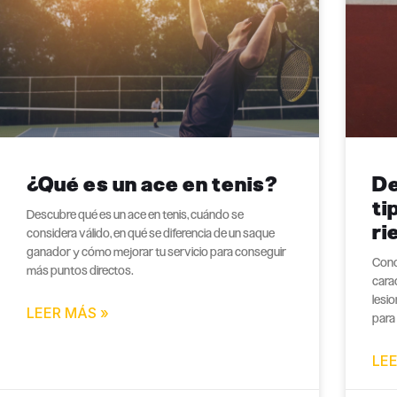
¿Qué es un ace en tenis?
De
ti
Descubre qué es un ace en tenis, cuándo se
ri
considera válido, en qué se diferencia de un saque
ganador y cómo mejorar tu servicio para conseguir
Cono
más puntos directos.
carac
lesi
LEER MÁS »
para
LEE