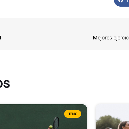
l
Mejores ejercic
os
TENIS