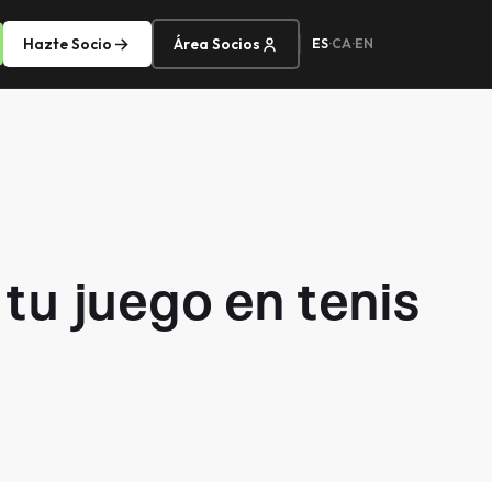
Hazte Socio
Área Socios
ES
·
CA
·
EN
tu juego en tenis