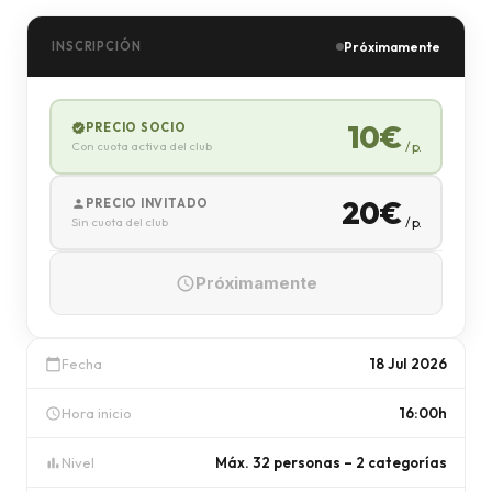
INSCRIPCIÓN
Próximamente
10€
PRECIO SOCIO
verified
Con cuota activa del club
/ p.
20€
PRECIO INVITADO
person
Sin cuota del club
/ p.
Próximamente
schedule
Fecha
18 Jul 2026
calendar_today
Hora inicio
16:00h
schedule
Nivel
Máx. 32 personas – 2 categorías
bar_chart