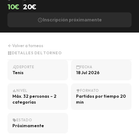
10€
20€
Inscripción próximamente
schedule
Volver a torneos
arrow_back
DETALLES DEL TORNEO
grid_view
DEPORTE
FECHA
sports_tennis
calendar_today
Tenis
18 Jul 2026
NIVEL
FORMATO
bar_chart
emoji_events
Máx. 32 personas – 2
Partidos por tiempo 20
categorías
min
ESTADO
sell
Próximamente