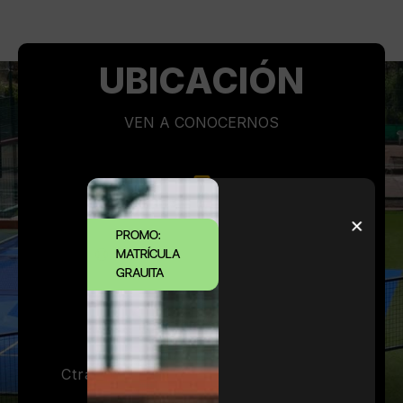
UBICACIÓN
VEN A CONOCERNOS
932 12 67 89
PROMO:
MATRÍCULA
GRAUITA
info@vallparc.com
Ctra de l’Arrabasada, 107-127 08035
Barcelona