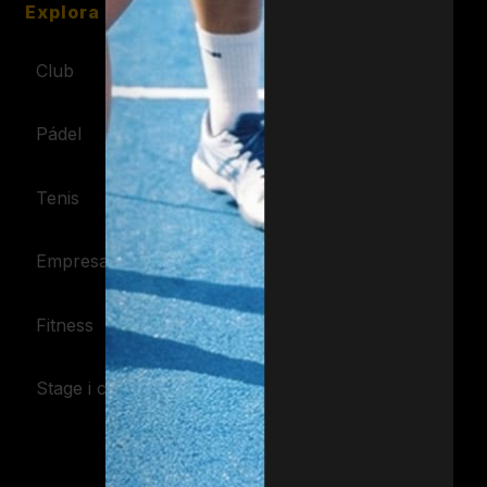
Explora
Club
Pádel
Tenis
Empresa
Fitness
Stage i colònies