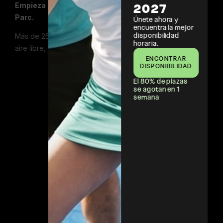
Empieza a sentirte libre y adéntrate en Vall
2027
Parc.
Únete ahora y
encuentra la mejor
disponibilidad
Más de 25 pistas de pádel y tenis, piscina al
horaria.
aire libre, zona fitness y clases dirigidas.
ENCONTRAR
DISPONIBILIDAD
El 80% de plazas
se agotan en 1
semana