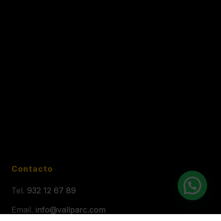
Contacto
Tel.
932 12 67 89
Email.
info@vallparc.com