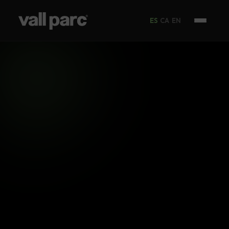
ES
CA
EN