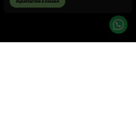
Apuntarme a clases
NUESTRAS CLASES
Características de
nuestras clases de pádel
para
adultos
Programas diseñados para mejorar el nivel de juego de cada